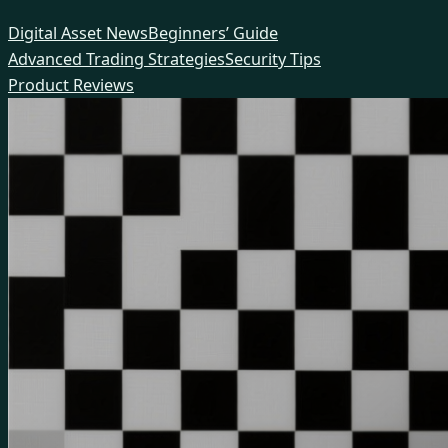
Skip
Digital Asset News
Beginners’ Guide
to
Advanced Trading Strategies
Security Tips
content
Product Reviews