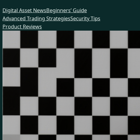
Skip
Digital Asset News
Beginners’ Guide
to
Advanced Trading Strategies
Security Tips
content
Product Reviews