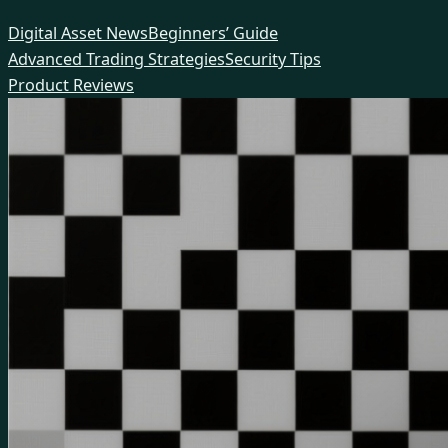
Skip
Digital Asset News
Beginners’ Guide
to
Advanced Trading Strategies
Security Tips
content
Product Reviews