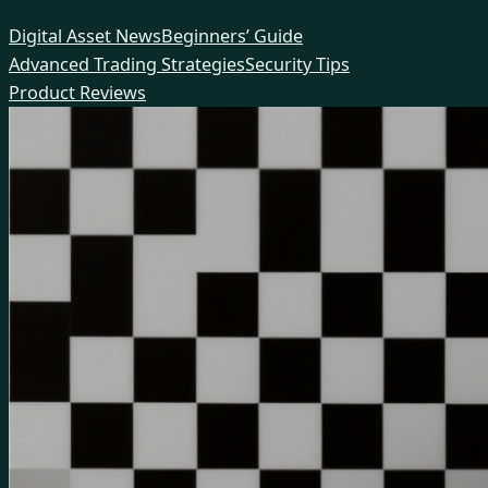
Skip
Digital Asset News
Beginners’ Guide
to
Advanced Trading Strategies
Security Tips
content
Product Reviews