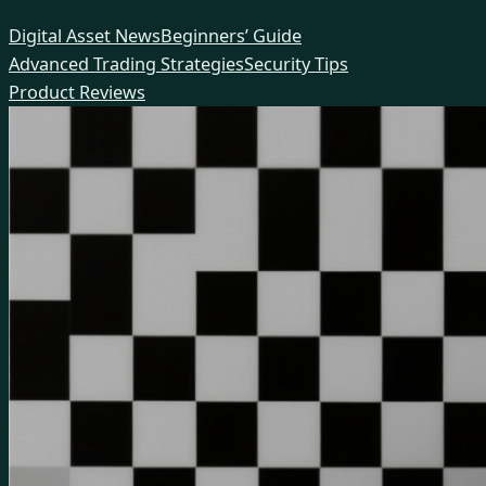
Skip
Digital Asset News
Beginners’ Guide
to
Advanced Trading Strategies
Security Tips
content
Product Reviews