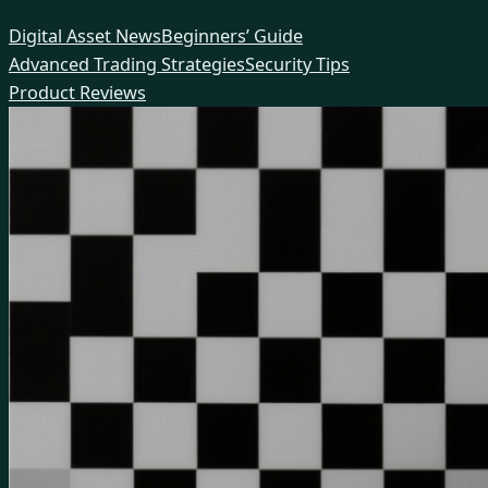
Skip
Digital Asset News
Beginners’ Guide
to
Advanced Trading Strategies
Security Tips
content
Product Reviews