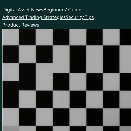
Skip
Digital Asset News
Beginners’ Guide
to
Advanced Trading Strategies
Security Tips
content
Product Reviews